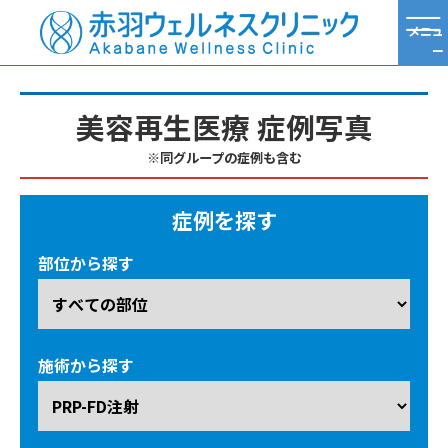
メニュ
ー
TOP
美容再生医療症例写真
PRP-FD注射
美容再生医療 症例写真
※同グループの症例も含む
症例を探す
部位から探す
施術から探す