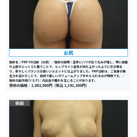
お尻
施術名：PRP-FD注射（お尻）／施術の説明：全体にハリが出て丸みが増し、特に側面
や上部がふっくらと整うことで、ヒップライン全体が持ち上がったように引き締ま
り、若々しくバランスの良いシルエットに仕上がりました。PRP注射は、ご自身の再
生力を活かすことで、自然で美しいボリュームアップを叶えられるのが特徴です。／
施術の副作用(リスク)：内出血や腫れを生じることがあります｡
施術の価格：1,082,900円（税込 1,191,200円）