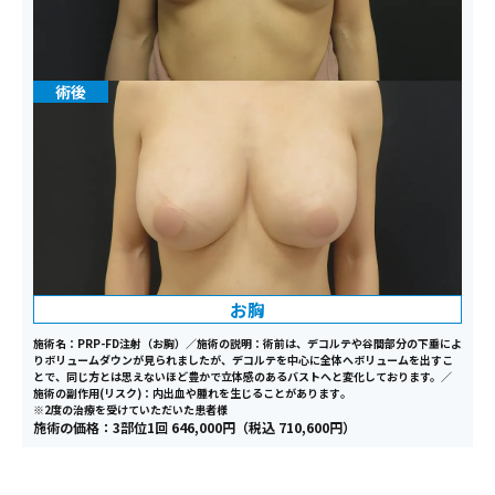
お胸
施術名：PRP-FD注射（お胸）／施術の説明：術前は、デコルテや谷間部分の下垂によ
りボリュームダウンが見られましたが、デコルテを中心に全体へボリュームを出すこ
とで、同じ方とは思えないほど豊かで立体感のあるバストへと変化しております。／
施術の副作用(リスク)：内出血や腫れを生じることがあります｡
※2度の治療を受けていただいた患者様
施術の価格：3部位1回 646,000円（税込 710,600円）