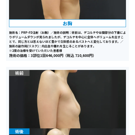
お胸
施術名：PRP-FD注射（お胸）／施術の説明：術前は、デコルテや谷間部分の下垂によ
りボリュームダウンが見られましたが、デコルテを中心に全体へボリュームを出すこ
とで、同じ方とは思えないほど豊かで立体感のあるバストへと変化しております。／
施術の副作用(リスク)：内出血や腫れを生じることがあります｡
※2度の治療を受けていただいた患者様
施術の価格：3部位1回646,000円（税込 710,600円）