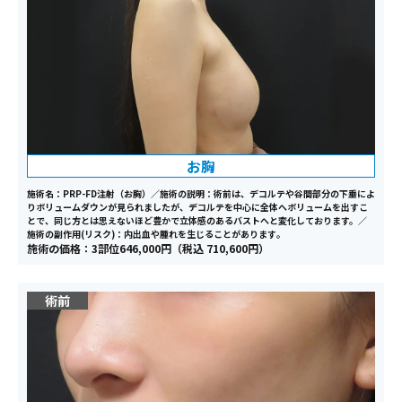
お胸
施術名：PRP-FD注射（お胸）／施術の説明：術前は、デコルテや谷間部分の下垂によ
りボリュームダウンが見られましたが、デコルテを中心に全体へボリュームを出すこ
とで、同じ方とは思えないほど豊かで立体感のあるバストへと変化しております。／
施術の副作用(リスク)：内出血や腫れを生じることがあります｡
施術の価格：3部位646,000円（税込 710,600円）