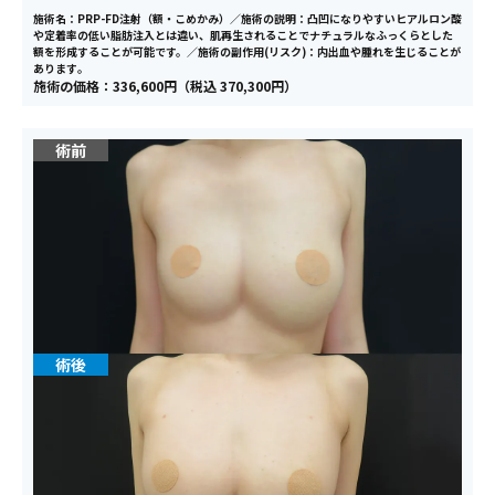
施術名：PRP-FD注射（額・こめかみ）／施術の説明：凸凹になりやすいヒアルロン酸
や定着率の低い脂肪注入とは違い、肌再生されることでナチュラルなふっくらとした
額を形成することが可能です。／施術の副作用(リスク)：内出血や腫れを生じることが
あります｡
施術の価格：336,600円（税込 370,300円）