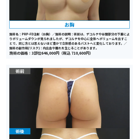
お胸
施術名：PRP-FD注射（お胸）／施術の説明：術前は、デコルテや谷間部分の下垂によ
りボリュームダウンが見られましたが、デコルテを中心に全体へボリュームを出すこ
とで、同じ方とは思えないほど豊かで立体感のあるバストへと変化しております。／
施術の副作用(リスク)：内出血や腫れを生じることがあります｡
施術の価格：3部位646,000円（税込 710,600円）