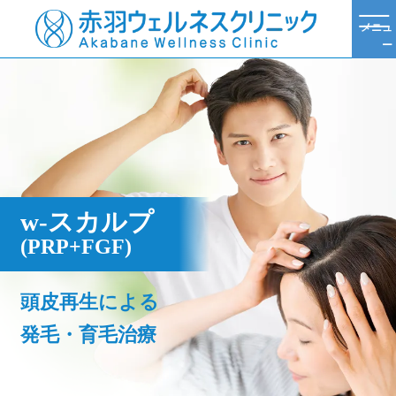
メニュ
ー
TOP
美容再生医療
PRP皮膚再生医療
w-スカルプ [薄毛治療]
w-スカルプ
(PRP+FGF)
頭皮再生による
発毛・育毛治療