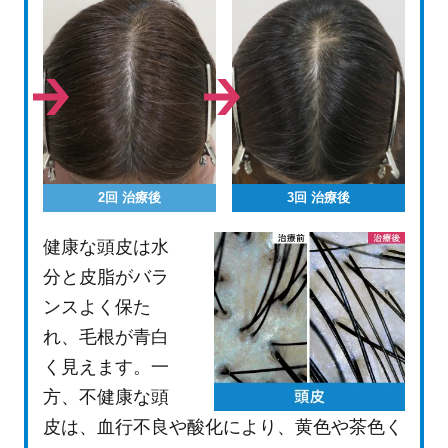
2回 治療後
3回 治療後
健康な頭皮は水
分と皮脂がバラ
ンスよく保た
れ、毛根が青白
く見えます。一
方、不健康な頭
皮は、血行不良や酸化により、黄色や茶色く