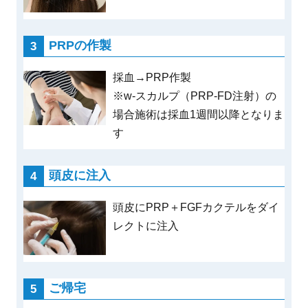
PRPの作製
採血→PRP作製
※w-スカルプ（PRP-FD注射）の
場合施術は採血1週間以降となりま
す
頭皮に注入
頭皮にPRP＋FGFカクテルをダイ
レクトに注入
ご帰宅