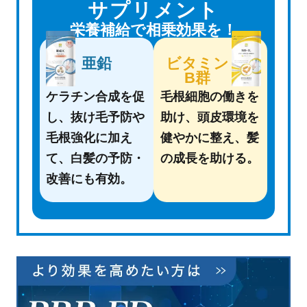
サプリメント
栄養補給で相乗効果を！
亜鉛
ビタミン
B群
ケラチン合成を促
毛根細胞の働きを
し、抜け毛予防や
助け、頭皮環境を
毛根強化に
加え
健やかに整え、
髪
て、白髪の予防・
の成長を助ける。
改善にも有効。