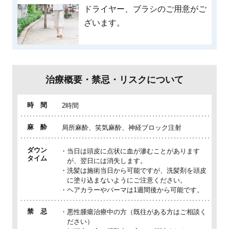
ドライヤー、ブラシのご用意がご
ざいます。
治療概要・禁忌・リスクについて
時 間
2時間
麻 酔
局所麻酔、笑気麻酔、神経ブロック注射
ダウン
当日は頭皮に点状に血が滲むことがあります
タイム
が、翌日には消失します。
洗髪は施術当日から可能ですが、洗髪剤を頭皮
に塗り込まないようにご注意ください。
ヘアカラーやパーマは1週間後から可能です。
禁 忌
悪性腫瘍治療中の方（既往がある方はご相談く
ださい）