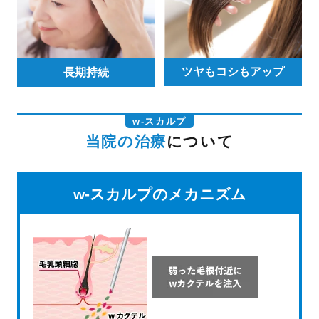
ツヤもコシもアップ
長期持続
w-スカルプ
当院の治療
について
w-スカルプのメカニズム