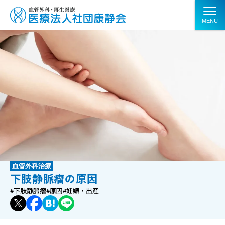
MENU
血管外科治療
下肢静脈瘤の原因
#下肢静脈瘤
#原因
#妊娠・出産