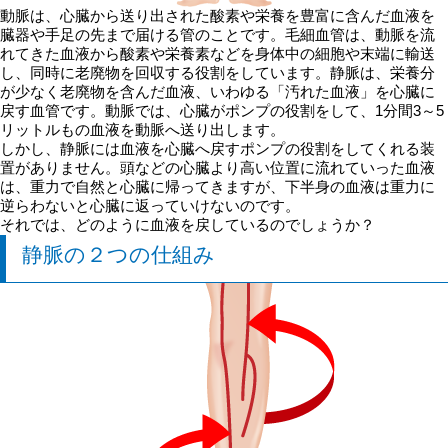
動脈は、心臓から送り出された酸素や栄養を豊富に含んだ血液を
臓器や手足の先まで届ける管のことです。毛細血管は、動脈を流
れてきた血液から酸素や栄養素などを身体中の細胞や末端に輸送
し、同時に老廃物を回収する役割をしています。静脈は、栄養分
が少なく老廃物を含んだ血液、いわゆる「汚れた血液」を心臓に
戻す血管です。動脈では、心臓がポンプの役割をして、1分間3～5
リットルもの血液を動脈へ送り出します。
しかし、静脈には血液を心臓へ戻すポンプの役割をしてくれる装
置がありません。頭などの心臓より高い位置に流れていった血液
は、重力で自然と心臓に帰ってきますが、下半身の血液は重力に
逆らわないと心臓に返っていけないのです。
それでは、どのように血液を戻しているのでしょうか？
静脈の２つの仕組み