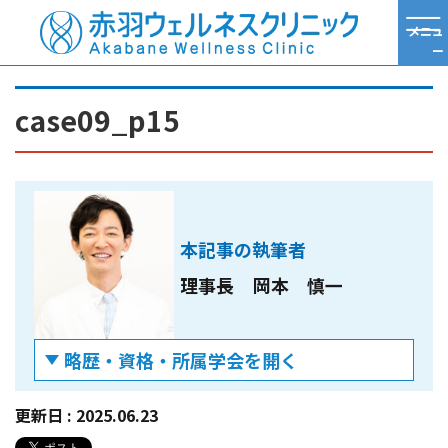
メニュ
ー
TOP
ハンドベイン症例写真
case09_p15
case09_p15
本記事の執筆者
理事長
岡本 慎一
略歴・資格・所属学会を開く
略歴
更新日 :
2025.06.23
2002年
京都府立医科大学 卒業
2002年
同附属病院整形外科 勤務