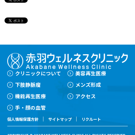
2012年
京都府立医科大学大学院 卒業 （医学
博士取得） （PRPに関する論文が世界的
再生医療雑誌Tissue Eng.に掲載）
2015年
赤羽ウェルネスクリニック 開院
2015年
PRPに関する研究が米国で特許取得
2018年
医療法人社団康静会 理事長就任
資格
医学博士
下肢静脈瘤血管内焼灼術指導医
日本脈管学会 脈管専門医
クリニックについて
美容再生医療
日本整形外科学会 専門医
下肢静脈瘤
メンズ形成
弾性ストッキング・コンダクター
所属学会
機能再生医療
アクセス
日本再生医療学会
手・顔の血管
日本静脈学会
個人情報保護方針
サイトマップ
リクルート
日本脈管学会
日本整形外科学会