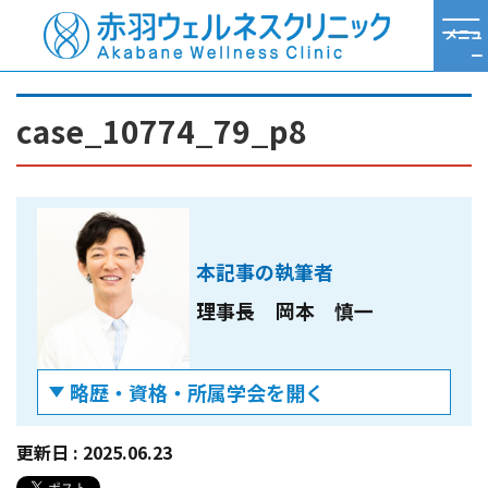
メニュ
ー
TOP
ハンドベイン症例写真
case_10774_79_p8
case_10774_79_p8
本記事の執筆者
理事長
岡本 慎一
略歴・資格・所属学会を開く
略歴
更新日 :
2025.06.23
2002年
京都府立医科大学 卒業
2002年
同附属病院整形外科 勤務