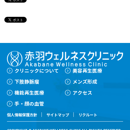
2012年
京都府立医科大学大学院 卒業 （医学
博士取得） （PRPに関する論文が世界的
再生医療雑誌Tissue Eng.に掲載）
2015年
赤羽ウェルネスクリニック 開院
2015年
PRPに関する研究が米国で特許取得
2018年
医療法人社団康静会 理事長就任
資格
医学博士
下肢静脈瘤血管内焼灼術指導医
日本脈管学会 脈管専門医
クリニックについて
美容再生医療
日本整形外科学会 専門医
下肢静脈瘤
メンズ形成
弾性ストッキング・コンダクター
所属学会
機能再生医療
アクセス
日本再生医療学会
手・顔の血管
日本静脈学会
個人情報保護方針
サイトマップ
リクルート
日本脈管学会
日本整形外科学会