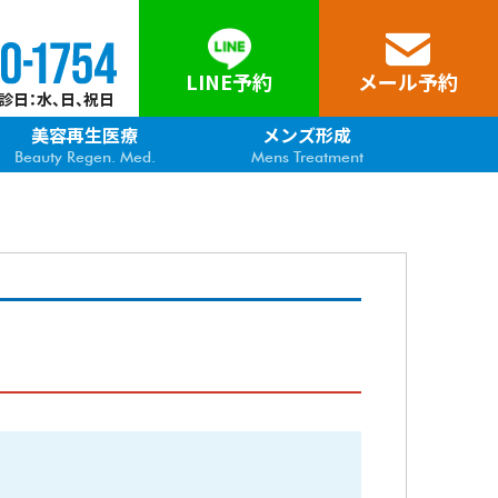
LINE予約
メール予約
 休診日：水、日、祝日
美容再生医療
メンズ形成
Beauty Regen. Med.
Mens Treatment