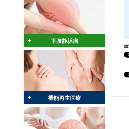
医師紹介
アクセス
康静会のご紹介
下肢静脈瘤
更
下肢静脈瘤 治療
下肢静脈瘤 症例写真
下肢静脈瘤 診療案内
下肢静脈瘤 費用
下肢静脈瘤のコラム
機能再生医療
ひざのPRP治療
肩のPRP治療
スポーツ障害のPRP治療