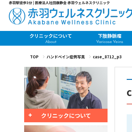
赤羽駅徒歩3分 | 医療法人社団康静会 赤羽ウェルネスクリニック
クリニックについて
下肢静脈瘤
About
Varicose Veins
TOP
ハンドベイン症例写真
case_8712_p3
クリニックについて
赤羽ウェルネスクリニックについて