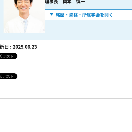
理事長
岡本 慎一
略歴・資格・所属学会を開く
略歴
2002年
京都府立医科大学 卒業
2002年
同附属病院整形外科 勤務
2012年
京都府立医科大学大学院
新日 :
2025.06.23
卒業 （医学博士取得）
（PRPに関する論文が世界
的再生医療雑誌Tissue
Eng.に掲載）
2015年
赤羽ウェルネスクリニック
開院
2015年
PRPに関する研究が米国で
特許取得
2018年
医療法人社団康静会 理事長
就任