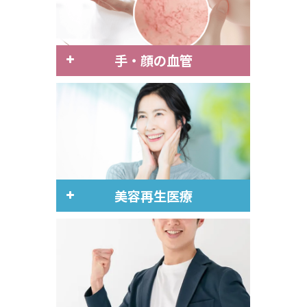
ハイドロリリース
尿失禁のPRP治療
手・顔の血管
萎縮性腟炎のPRP治療
ハンドベイン 治療
外陰部のPRP治療
ハンドベイン 症例写真
機能再生医療のコラム
ハンドベイン 診察案内
ハンドベイン 費用
フェイススクレロセラピー
美容再生医療
手・顔の血管のコラム
PRP注射
PRP-FD注射
PRP下眼瞼脱脂術
PRP美肌ダーマペン